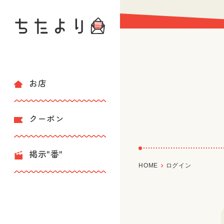
お店
クーポン
掲示"番"
HOME
ログイン