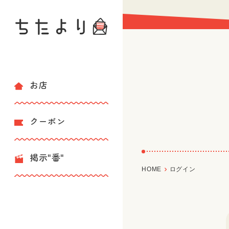
お店
クーポン
掲示"番"
HOME
ログイン