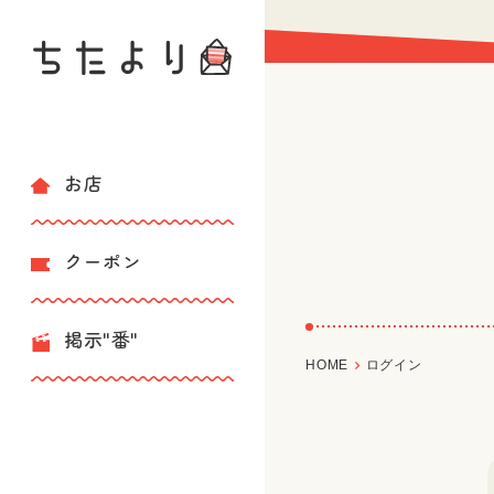
お店
クーポン
掲示"番"
HOME
ログイン