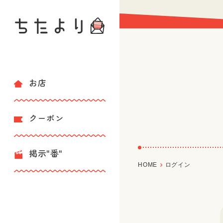
お店
クーポン
掲示"番"
HOME
ログイン