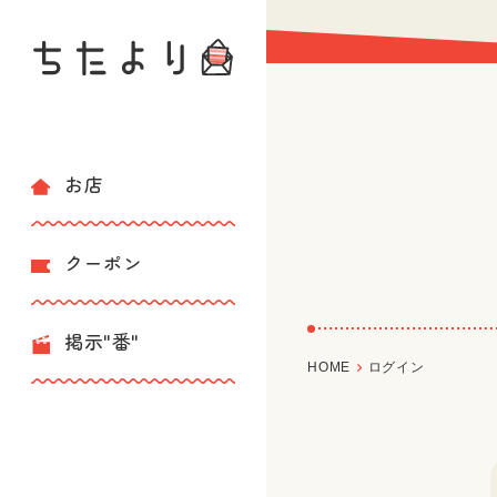
お店
クーポン
掲示"番"
HOME
ログイン