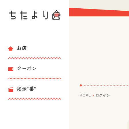
お店
クーポン
掲示"番"
HOME
ログイン