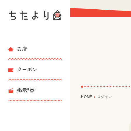
お店
クーポン
掲示"番"
HOME
ログイン