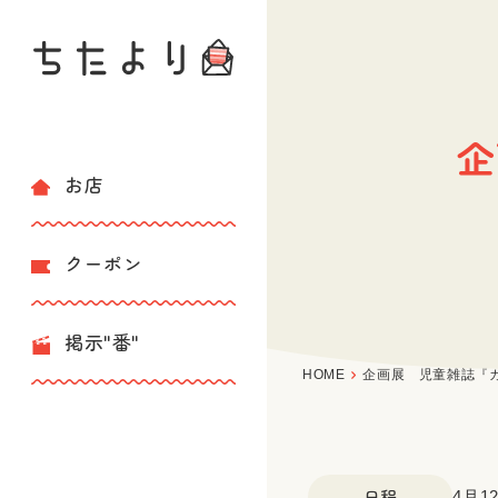
企
お店
クーポン
掲示"番"
HOME
企画展 児童雑誌『
日程
4月1