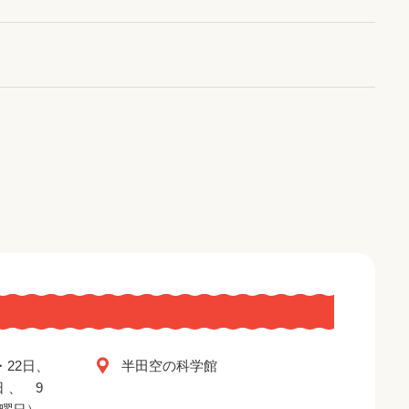
・22日、
半田空の科学館
日 、 9