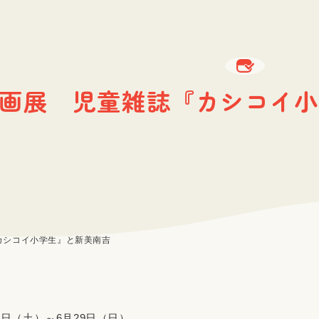
画展 児童雑誌『カシコイ小
カシコイ小学生』と新美南吉
2日（土）～6月29日（日）