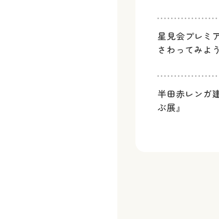
星見会プレミ
さわってみよ
半田赤レンガ
ぶ展』