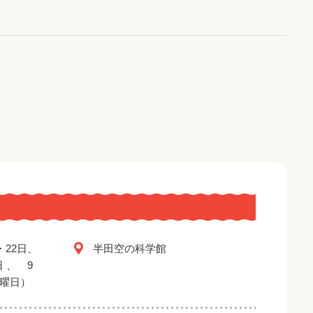
・22日、
半田空の科学館
日 、 9
金曜日）