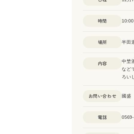
時間
10:0
場所
半田
中埜
内容
など
ろい
お問い合わせ
國盛
電話
0569-