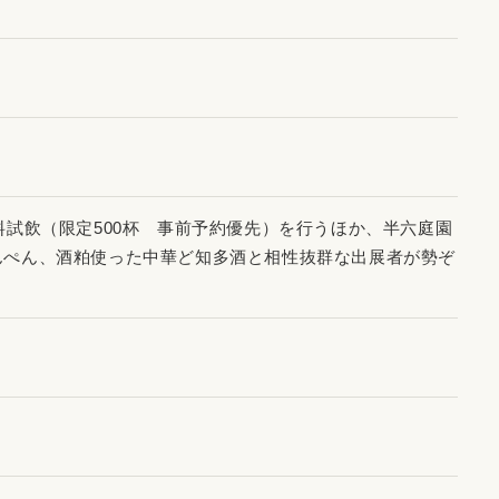
料試飲（限定500杯 事前予約優先）を行うほか、半六庭園
んぺん、酒粕使った中華ど知多酒と相性抜群な出展者が勢ぞ