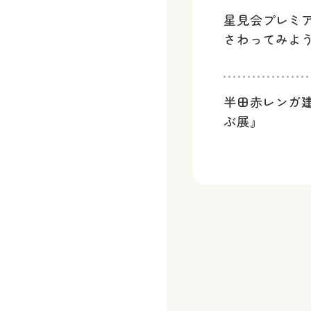
星見会プレミ
さわってみよ
半田赤レンガ
ぶ展』