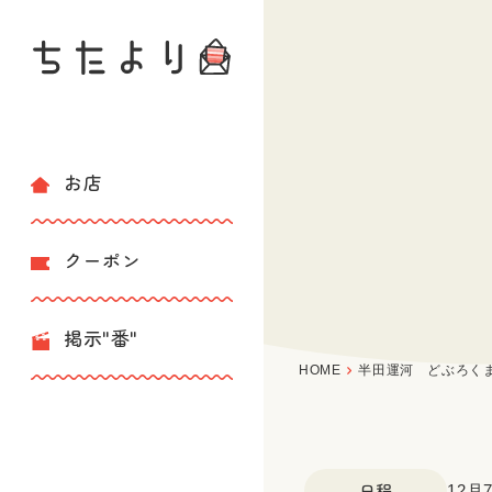
お店
クーポン
掲示"番"
HOME
半田運河 どぶろく
日程
12月