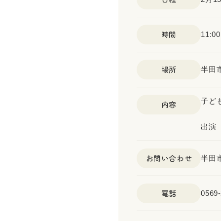
時間
11:0
場所
半田
子ど
内容
出演
お問い合わせ
半田
電話
0569-