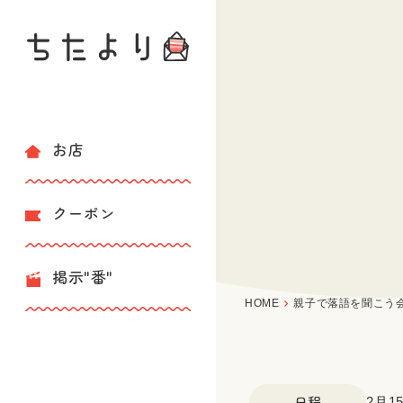
お店
クーポン
掲示"番"
HOME
親子で落語を聞こう
日程
2月1