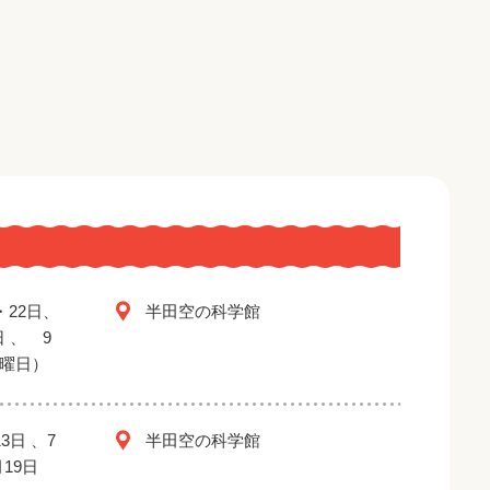
・22日、
半田空の科学館
日 、 9
金曜日）
3日 、7
半田空の科学館
月19日