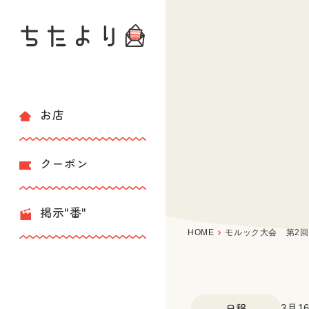
お店
クーポン
掲示"番"
HOME
モルック大会 第2
日程
3月