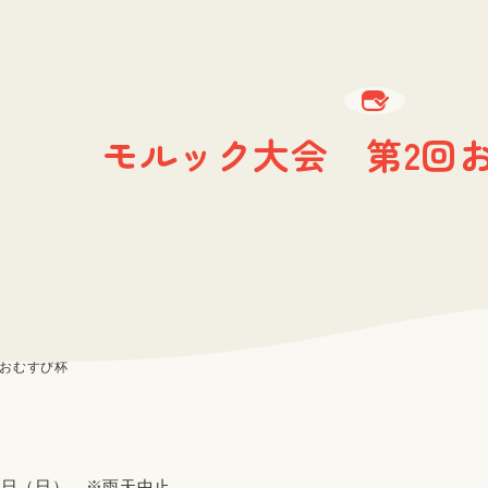
モルック大会 第2回
回おむすび杯
16日（日） ※雨天中止