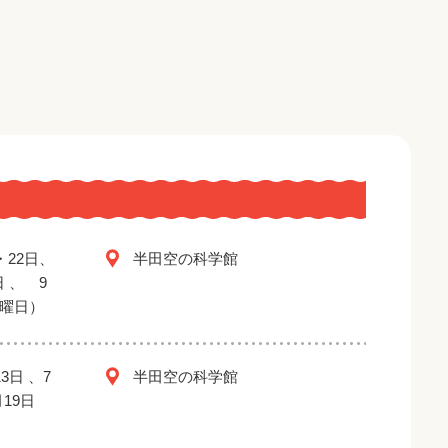
・22日、
半田空の科学館
日 、 9
金曜日）
3日 、7
半田空の科学館
月19日