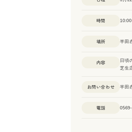
時間
10:0
場所
半田
日頃
内容
芝生
お問い合わせ
半田
電話
0569-