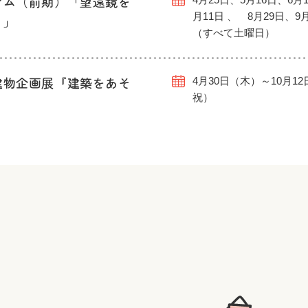
アム（前期）「望遠鏡を
月11日 、 8月29日、9
う」
（すべて土曜日）
建物企画展『建築をあそ
4月30日（木）～10月1
祝）