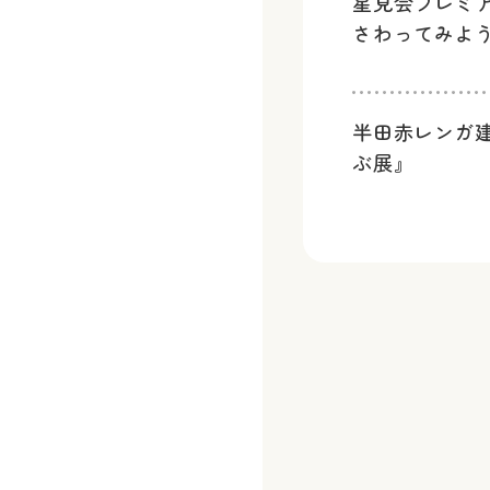
星見会プレミ
さわってみよ
半田赤レンガ
ぶ展』