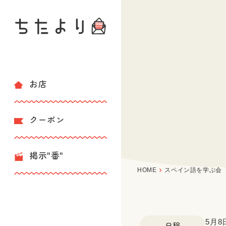
お店
クーポン
掲示"番"
HOME
スペイン語を学ぶ会
5月
日程