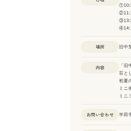
①10:
②11:
③13:
④14:
場所
旧中
「旧
内容
荘と
初夏
ミニ
ミニ
お問い合わせ
半田