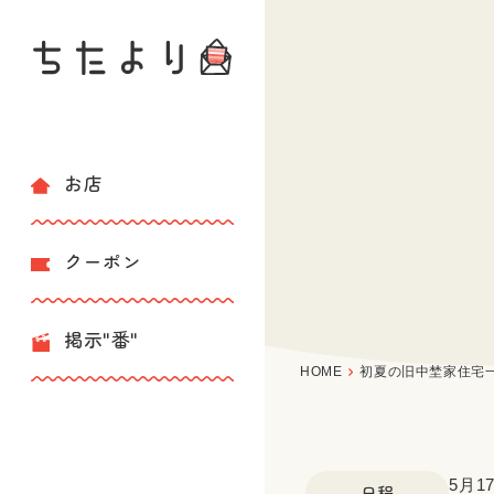
お店
クーポン
掲示"番"
HOME
初夏の旧中埜家住宅
5月1
日程