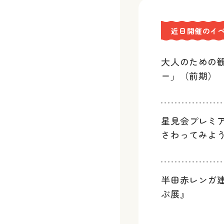
近日開催のイ
大人のための
ー」（前期）
星見会プレミ
さわってみよ
半田赤レンガ
ぶ展』