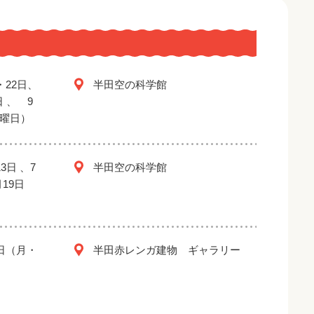
・22日、
半田空の科学館
日 、 9
金曜日）
3日 、7
半田空の科学館
月19日
2日（月・
半田赤レンガ建物 ギャラリー