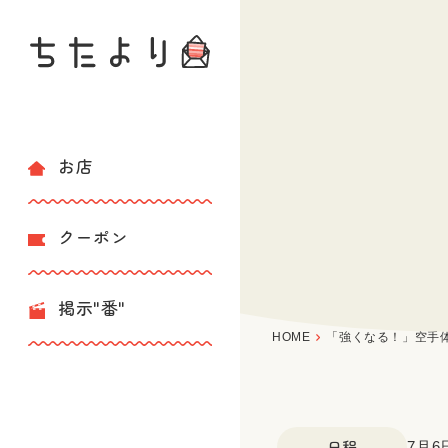
お店
クーポン
掲示"番"
HOME
「強くなる！」空手
日程
7月6