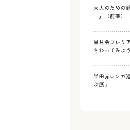
大人のための
ー」（前期）
星見会プレミ
さわってみよ
半田赤レンガ
ぶ展』