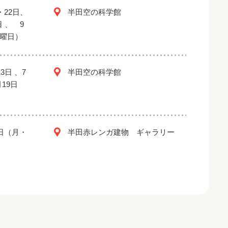
・22日、
半田空の科学館
日 、 9
金曜日）
3日 、7
半田空の科学館
月19日
2日（月・
半田赤レンガ建物 ギャラリー