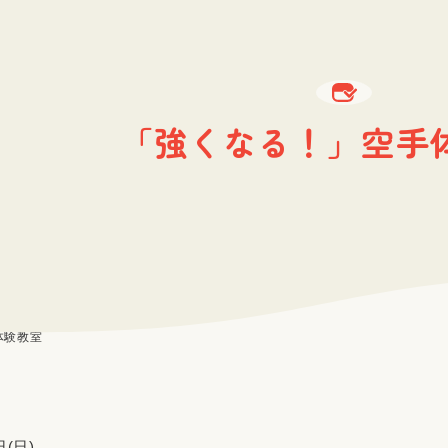
「強くなる！」空手
体験教室
日(日)