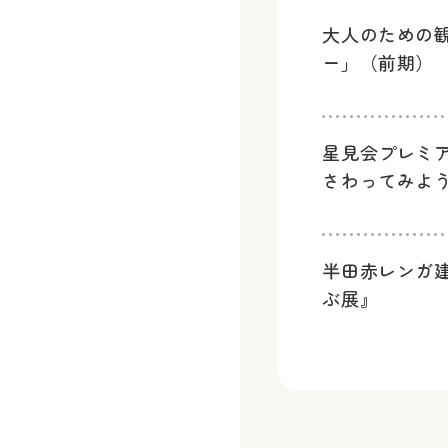
大人のための
ー」（前期）
星見会プレミ
さわってみよ
半田赤レンガ
ぶ展』