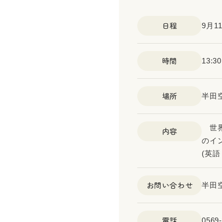
日程
9月1
時間
13:3
場所
半田
世界
内容
のイ
(英
お問い合わせ
半田
電話
0569-