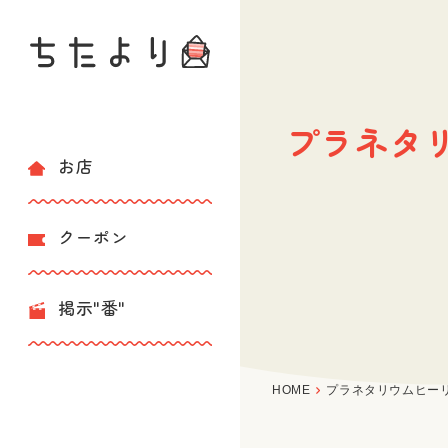
プラネタ
お店
クーポン
掲示"番"
HOME
プラネタリウムヒー