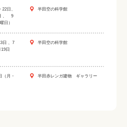
・22日、
半田空の科学館
日 、 9
金曜日）
3日 、7
半田空の科学館
月19日
2日（月・
半田赤レンガ建物 ギャラリー