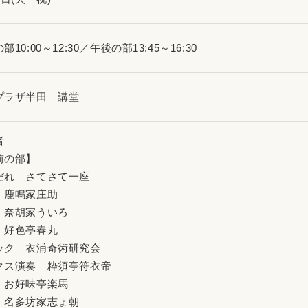
部10:00～12:30／午後の部13:45～16:30
プラザ半田 講堂
者
前の部】
だれ さてさて一座
 鹿鳴家庄助
 奈胡家ういろ
 好色亭春丸
ック 衣浦奇術研究会
クス演奏 粋須亭符衣帝
 お好味亭楽馬
 名多坊家志ょ朝