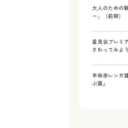
大人のための
ー」（前期）
星見会プレミ
さわってみよ
半田赤レンガ
ぶ展』