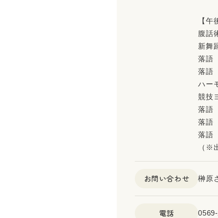
【午
腹話
新舞
落語
落語
ハー
競技
落語
落語
落語
（※
お問い合わせ
榊原
電話
0569-