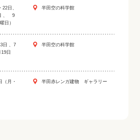
・22日、
半田空の科学館
日 、 9
金曜日）
3日 、7
半田空の科学館
月19日
2日（月・
半田赤レンガ建物 ギャラリー