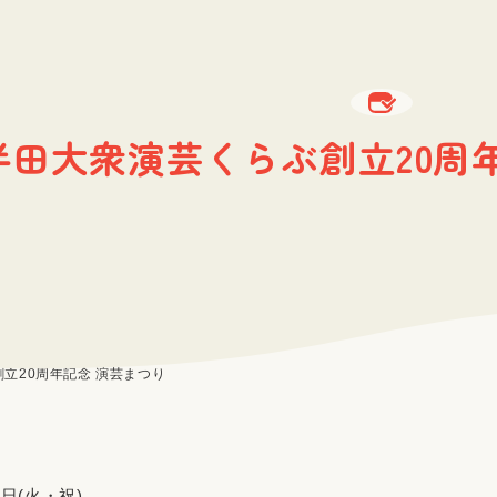
半田大衆演芸くらぶ創立20周
立20周年記念 演芸まつり
3日(火・祝)