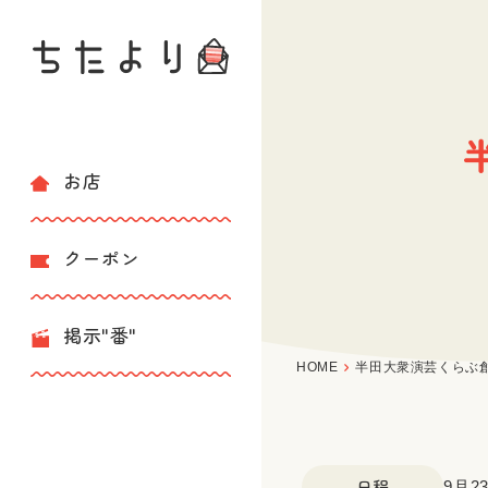
お店
クーポン
掲示"番"
HOME
半田大衆演芸くらぶ創
日程
9月2