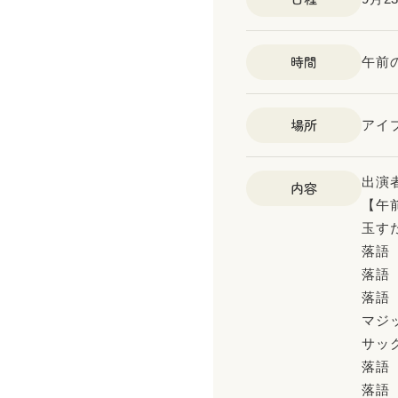
時間
午前の
場所
アイ
出演
内容
【午
玉す
落語
落語
落語
マジ
サッ
落語
落語