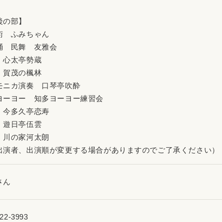
後の部】
術 ふみちゃん
踊 民舞 友雅会
 心太亭勢蔵
 賀茂の楓林
モニカ演奏 口琴亭吹酔
ヨーヨー 知多ヨーヨー練習会
 今多久亭恋寿
 遊日亭伍雲
 川の家河太朗
出演者、出演順が変更する場合がありますのでご了承ください）
さん
22-3993