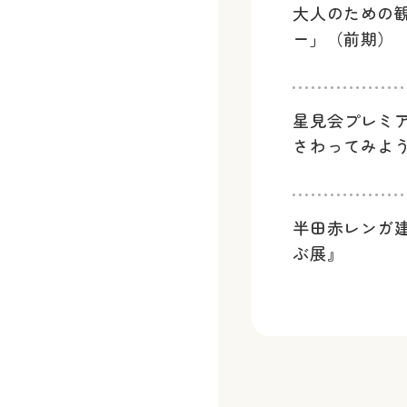
大人のための
ー」（前期）
星見会プレミ
さわってみよ
半田赤レンガ
ぶ展』