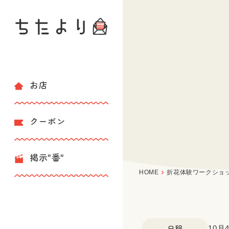
お店
クーポン
掲示"番"
HOME
折花体験ワークショ
日程
10月