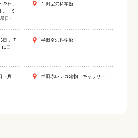
・22日、
半田空の科学館
日 、 9
金曜日）
3日 、7
半田空の科学館
月19日
2日（月・
半田赤レンガ建物 ギャラリー