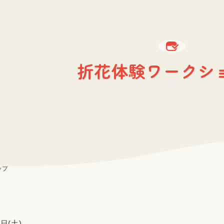
折花体験ワークシ
ップ
4日(土)