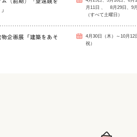
アム（前期）「望遠鏡を
月11日 、 8月29日、9
う」
（すべて土曜日）
建物企画展『建築をあそ
4月30日（木）～10月1
祝）