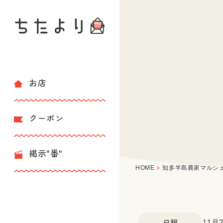
お店
クーポン
掲示"番"
HOME
知多半島農家マルシ
日程
11月