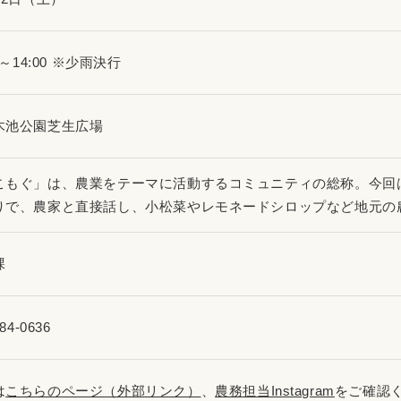
00～14:00 ※少雨決行
木池公園芝生広場
こもぐ」は、農業をテーマに活動するコミュニティの総称。今回
りで、農家と直接話し、小松菜やレモネードシロップなど地元の
課
84-0636
は
こちらのページ（外部リンク）
、
農務担当Instagram
をご確認