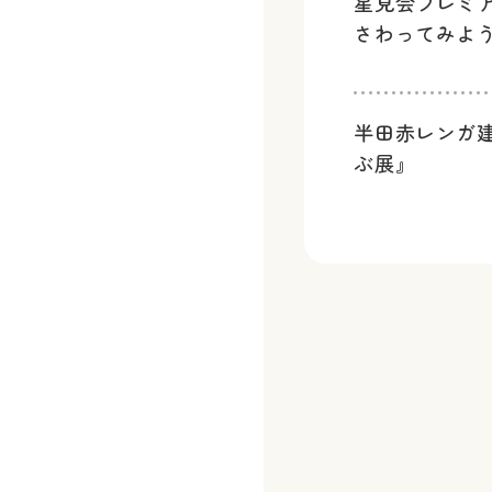
星見会プレミ
さわってみよ
半田赤レンガ
ぶ展』