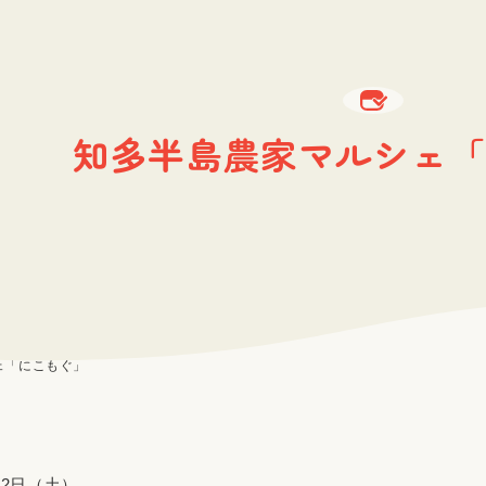
知多半島農家マルシェ「
ェ「にこもぐ」
22日（土）