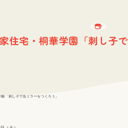
家住宅・桐華学園「刺し子で
学園「刺し子で缶ミラーをつくろう」
4日（土）