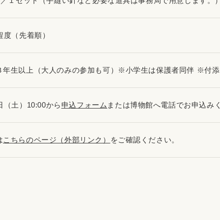
0円／１セット（手縫い針など必要な道具は事務局で用意します。
名程度（先着順）
３年生以上（大人のみの参加も可）※小学生は保護者同伴 ※付
日（土）10:00から
申込フォーム
または博物館へ電話でお申込み
は
こちらのページ（外部リンク）
をご確認ください。