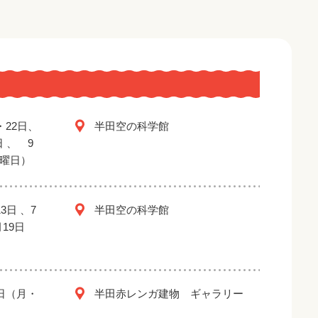
・22日、
半田空の科学館
日 、 9
金曜日）
3日 、7
半田空の科学館
月19日
2日（月・
半田赤レンガ建物 ギャラリー