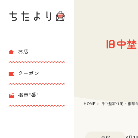
旧中埜
お店
クーポン
掲示"番"
HOME
旧中埜家住宅・桐華
日程
3月1