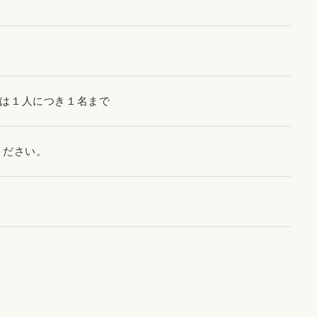
）
添は１人につき１名まで
ください。