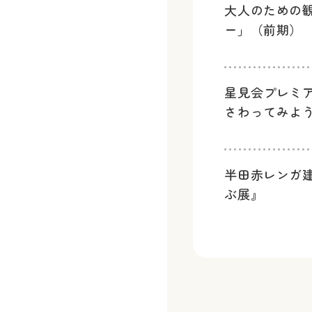
大人のための
ー」（前期）
星見会プレミ
さわってみよ
半田赤レンガ
ぶ展』