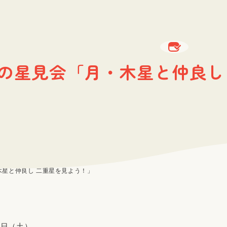
の星見会「月・木星と仲良し
木星と仲良し 二重星を見よう！」
8日（土）