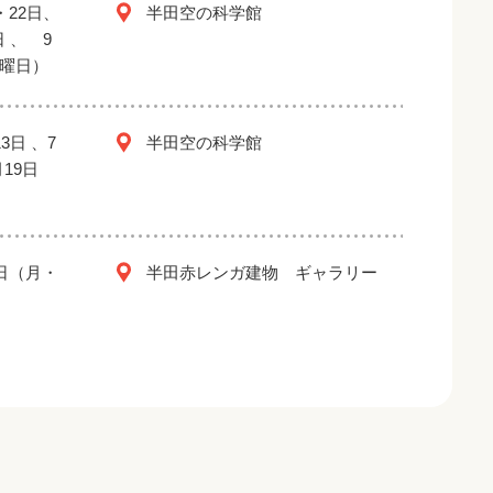
・22日、
半田空の科学館
日 、 9
金曜日）
3日 、7
半田空の科学館
月19日
2日（月・
半田赤レンガ建物 ギャラリー