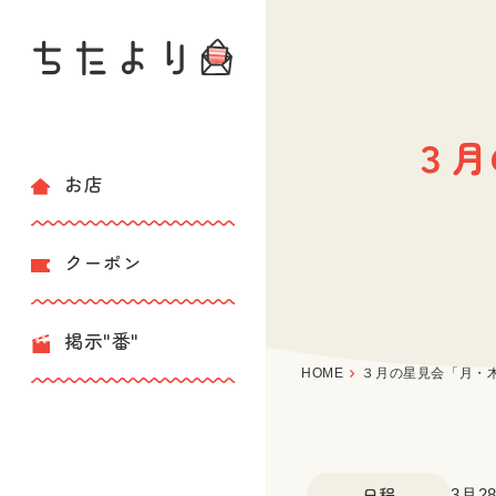
３月
お店
クーポン
掲示"番"
HOME
３月の星見会「月・
日程
3月2