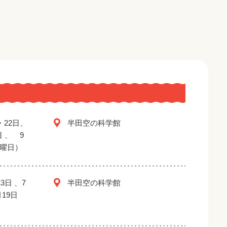
・22日、
半田空の科学館
日 、 9
金曜日）
3日 、7
半田空の科学館
月19日