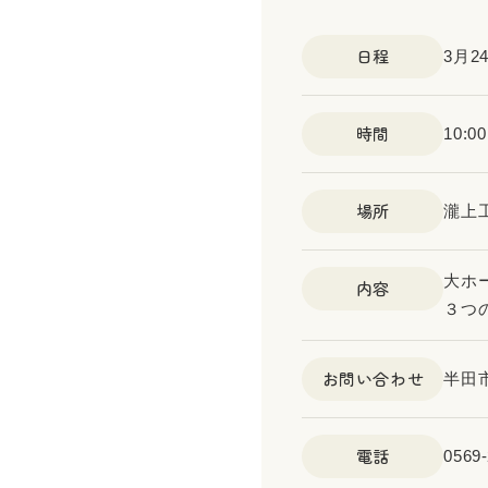
日程
3月2
時間
10:0
場所
瀧上
大ホ
内容
３つ
お問い合わせ
半田
電話
0569-