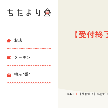
【受付終
お店
クーポン
掲示"番"
HOME
【受付終了】私はピ