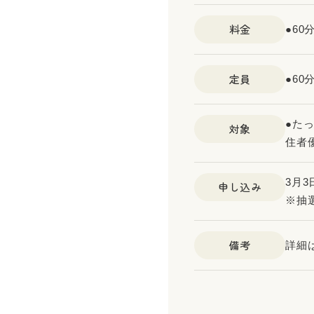
料金
●60
定員
●60
●た
対象
住者
3月
申し込み
※抽
備考
詳細