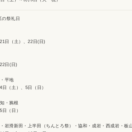
区の祭礼日
川
1日（土）、22日(日)
山
2日(日)
脇・平地
4日（土）、5日（日）
矢知・鴉根
5日（日）
滑・岩滑新田・上半田（ちんとろ祭）・協和・成岩・西成岩・板