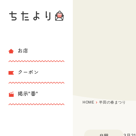
お店
クーポン
掲示"番"
HOME
半田の春まつり
日程
3月