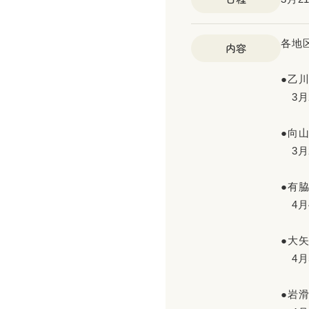
各地
内容
●乙
3月2
●向
3月2
●有
4月
●大
4月
●岩