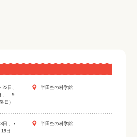
・22日、
半田空の科学館
日 、 9
金曜日）
3日 、7
半田空の科学館
月19日