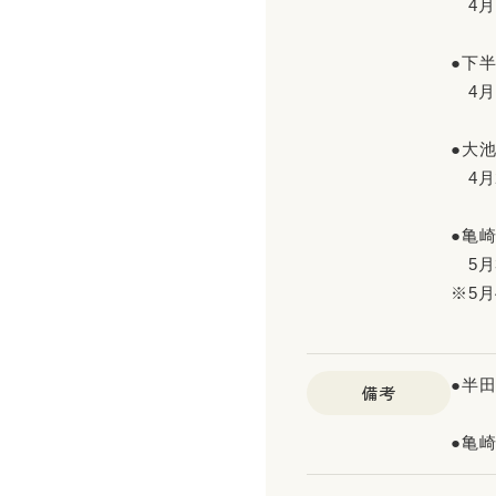
4月
●下
4月
●大
4月
●亀
5月
※5
●半
備考
●亀