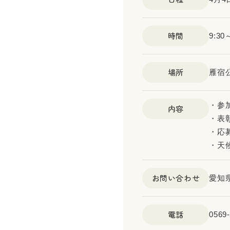
時間
9:30
場所
雁宿
・参
内容
・表
・応
・天
お問い合わせ
愛知
電話
0569-