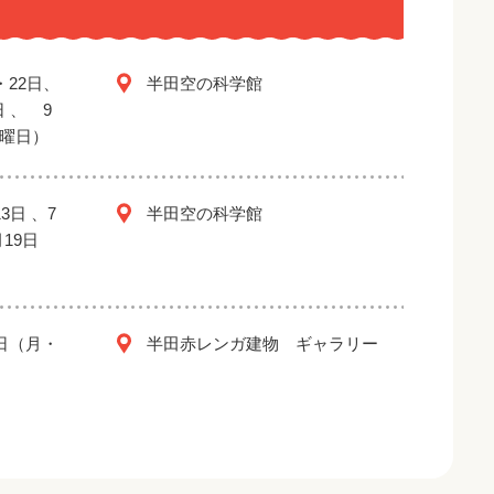
・22日、
半田空の科学館
日 、 9
金曜日）
3日 、7
半田空の科学館
月19日
2日（月・
半田赤レンガ建物 ギャラリー