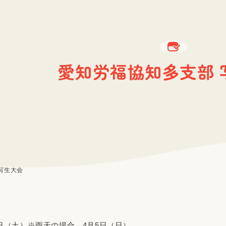
愛知労福協知多支部 
写生大会
4日（土）※雨天の場合、4月5日（日）