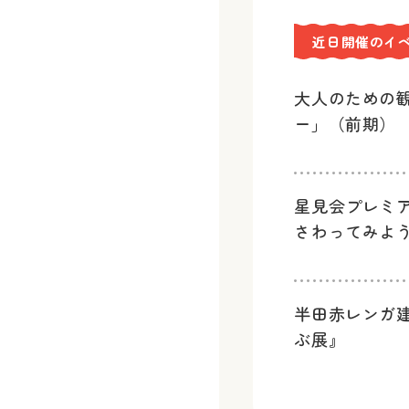
近日開催のイ
大人のための
ー」（前期）
星見会プレミ
さわってみよ
半田赤レンガ
ぶ展』