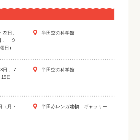
・22日、
半田空の科学館
日 、 9
金曜日）
3日 、7
半田空の科学館
月19日
2日（月・
半田赤レンガ建物 ギャラリー