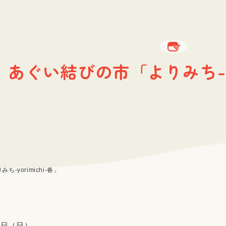
あぐい結びの市「よりみち-yor
-yorimichi-春」
5日（日）