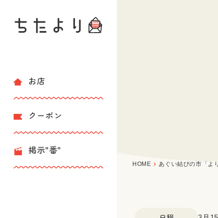
お店
クーポン
掲示"番"
HOME
あぐい結びの市「よりみち
日程
3月1