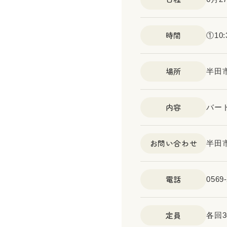
時間
①10:
場所
半田
内容
バー
お問い合わせ
半田
電話
0569-
定員
各回