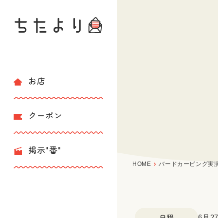
お店
クーポン
掲示"番"
HOME
バードカービング実
日程
6月2