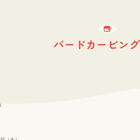
バードカービング
演
7日（土）