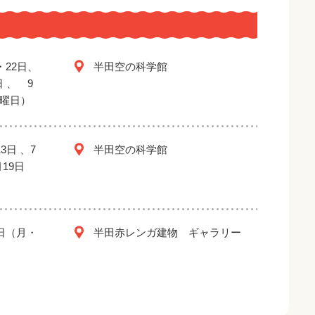
・22日、
半田空の科学館
日 、 9
金曜日）
3日 、7
半田空の科学館
月19日
2日（月・
半田赤レンガ建物 ギャラリー