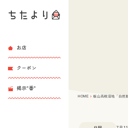
お店
クーポン
掲示"番"
HOME
板山高根湿地「自然
日程
7月1