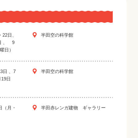
・22日、
半田空の科学館
日 、 9
金曜日）
3日 、7
半田空の科学館
月19日
2日（月・
半田赤レンガ建物 ギャラリー