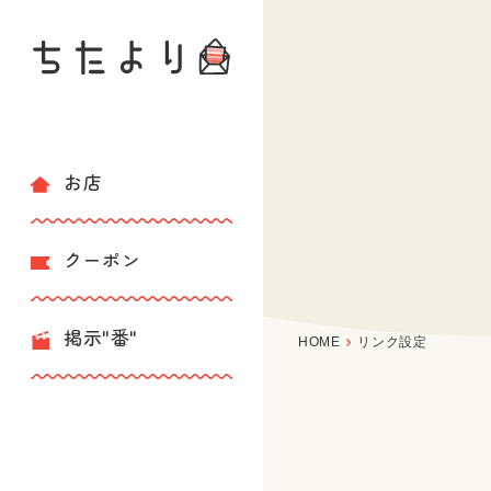
お店
クーポン
掲示"番"
HOME
リンク設定