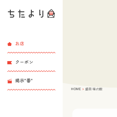
お店
クーポン
掲示"番"
HOME
盛田 味の館