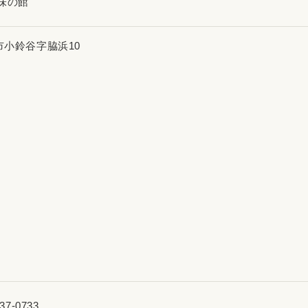
 味の館
市小鈴谷字脇浜10
37-0733