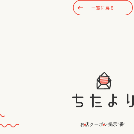
一覧に戻る
お店
クーポン
掲示"番"