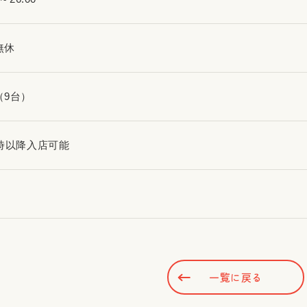
無休
（9台）
0時以降入店可能
一覧に戻る