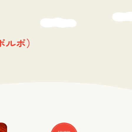
O（ポルポ）