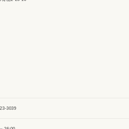
23-3039
0～26:00