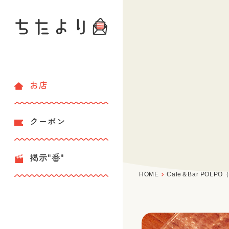
お店
クーポン
掲示"番"
HOME
Cafe＆Bar POLP