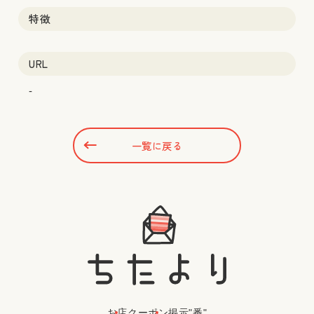
特徴
URL
-
一覧に戻る
お店
クーポン
掲示"番"