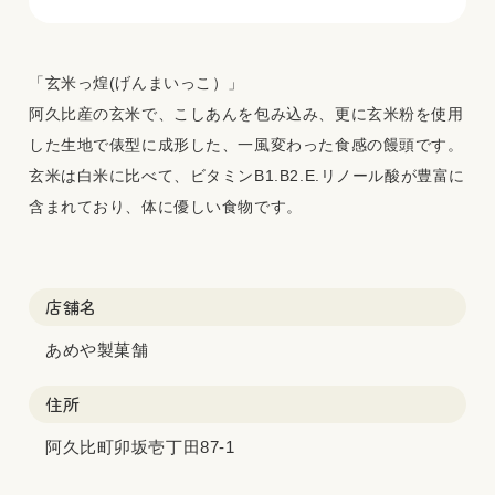
「玄米っ煌(げんまいっこ）」
阿久比産の玄米で、こしあんを包み込み、更に玄米粉を使用
した生地で俵型に成形した、一風変わった食感の饅頭です。
玄米は白米に比べて、ビタミンB1.B2.E.リノール酸が豊富に
含まれており、体に優しい食物です。
店舗名
あめや製菓舗
住所
阿久比町卯坂壱丁田87-1