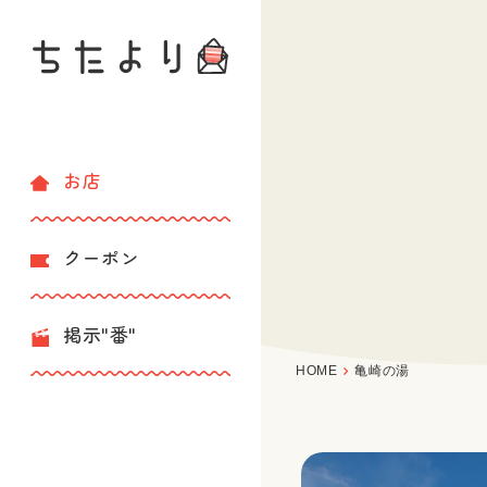
お店
クーポン
掲示"番"
HOME
亀崎の湯