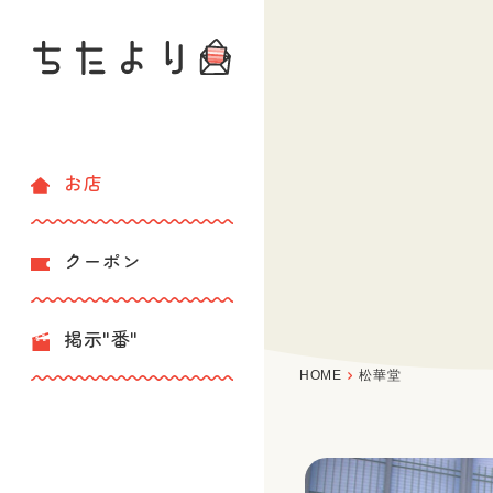
お店
クーポン
掲示"番"
HOME
松華堂