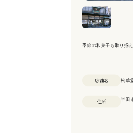
季節の和菓子も取り揃
店舗名
松華
半田市
住所