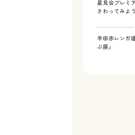
星見会プレミ
さわってみよ
半田赤レンガ
ぶ展』