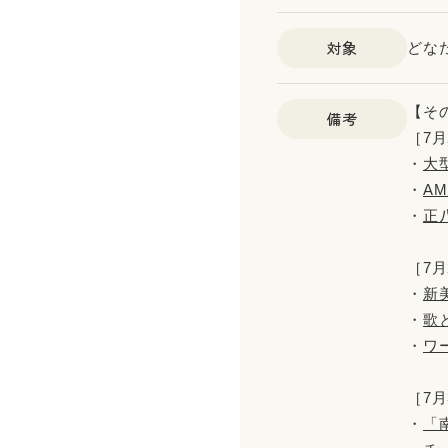
対象
どな
【そ
備考
［7月
・
大
・
AM
・
正
［7月
・
新
・
歌
・
ワ
［7月
・
「