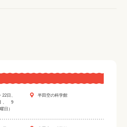
・22日、
半田空の科学館
日 、 9
金曜日）