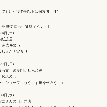
たでも(小学3年生以下は保護者同伴)
の他 新美南吉生誕祭イベント】
26日(土)］
型紙芝居
I 南吉を歌う
八ちゃんの宵祭り
27日(日)］
美南吉 読み聞かせ人形劇
とお話の会
ークショップ「うぐいす笛を作ろう！」
30日(水)］
南吉さんの日」式典