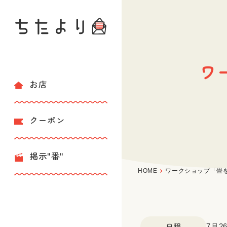
ワ
お店
クーポン
掲示"番"
HOME
ワークショップ「畳
日程
7月26