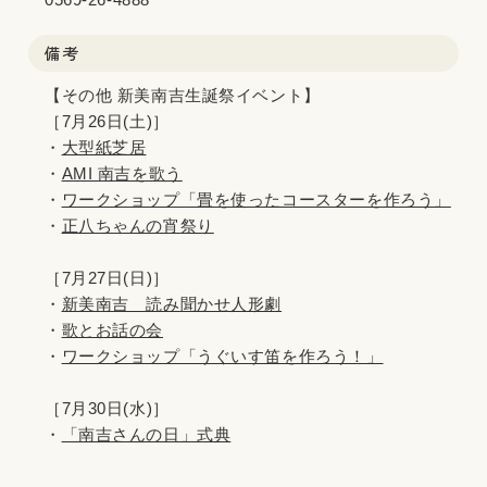
備考
【その他 新美南吉生誕祭イベント】
［7月26日(土)］
・
大型紙芝居
・
AMI 南吉を歌う
・
ワークショップ「畳を使ったコースターを作ろう」
・
正八ちゃんの宵祭り
［7月27日(日)］
・
新美南吉 読み聞かせ人形劇
・
歌とお話の会
・
ワークショップ「うぐいす笛を作ろう！」
［7月30日(水)］
・
「南吉さんの日」式典