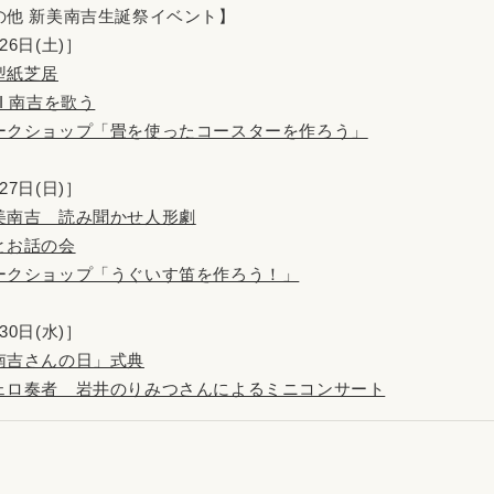
の他 新美南吉生誕祭イベント】
26日(土)］
型紙芝居
I 南吉を歌う
ークショップ「畳を使ったコースターを作ろう」
27日(日)］
美南吉 読み聞かせ人形劇
とお話の会
ークショップ「うぐいす笛を作ろう！」
30日(水)］
南吉さんの日」式典
ェロ奏者 岩井のりみつさんによるミニコンサート