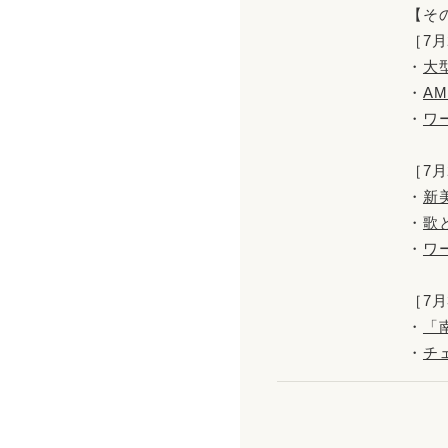
【そ
［7月
・
大
・
AM
・
ワ
［7月
・
新
・
歌
・
ワ
［7月
・
「
・
チ