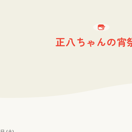
正八ちゃんの宵
日 (土)