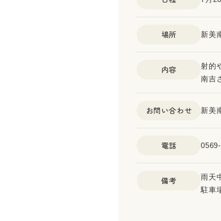
場所
新美
射的
内容
南吉
お問い合わせ
新美
電話
0569-
雨天
備考
駐車