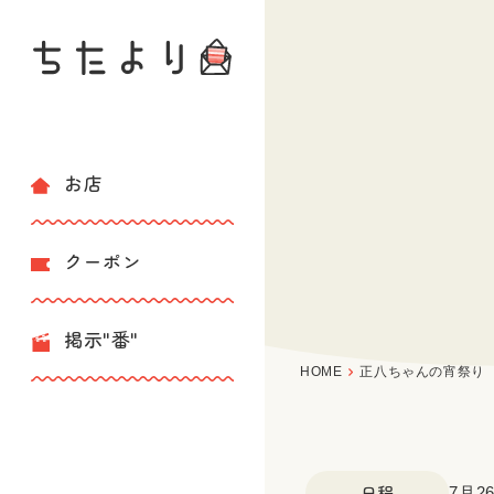
お店
クーポン
掲示"番"
HOME
正八ちゃんの宵祭り
日程
7月26